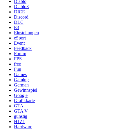
Diablo
Diablo3
DICE
Discord
DLC
E3
Einstellungen
eSport
Event
Feedback
Forum
FPS
free
Fun
Games
Gaming
German
Gewinnspiel
Google
Grafikkarte
GTA
GTA V
günstig
H1Z1
Hardware