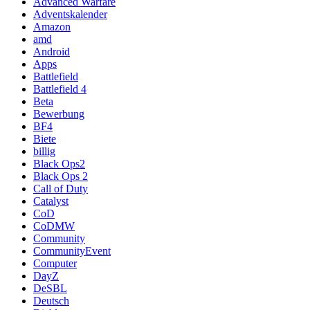
Advanced Warfare
Adventskalender
Amazon
amd
Android
Apps
Battlefield
Battlefield 4
Beta
Bewerbung
BF4
Biete
billig
Black Ops2
Black Ops 2
Call of Duty
Catalyst
CoD
CoDMW
Community
CommunityEvent
Computer
DayZ
DeSBL
Deutsch