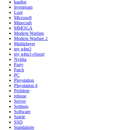
kaufen
livestream
Loot
Microsoft
Minecraft
MMOGA
Modern Warfare
Modern Warfare 2
Multiplayer
my g4m3
my g4m3 eSport
Nvidia
Party
Patch
PC
Playstation
Playstation 4
Problem
release
Server
Settings
Software
Spiele
SSD
Standalone